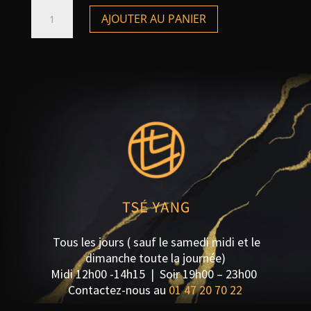
quantité
AJOUTER AU PANIER
de
Velouté
de
crabe,
Asperge
Tous les jours ( sauf le samedi midi et le
dimanche toute la journée)
Midi 12h00 -14h15 | S
oir 19h00 – 23h00
Contactez-nous au
01 47 20 70 22