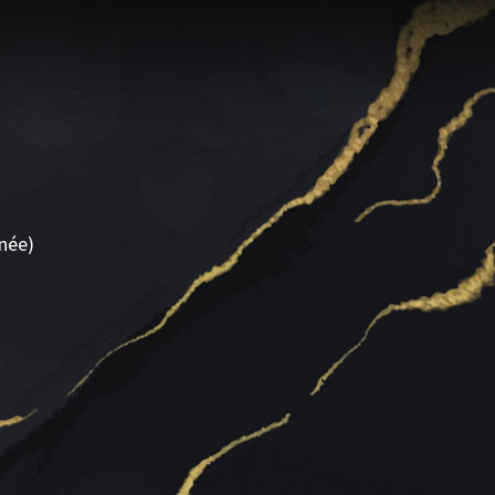
rnée)