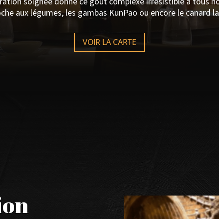
ration soignée donne ce goût complexe irrésistible à tous no
rioche aux légumes, les gambas KunPao ou encore le canard la
VOIR LA CARTE
ion