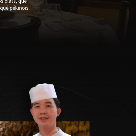
s plats, que
qué pékinois.