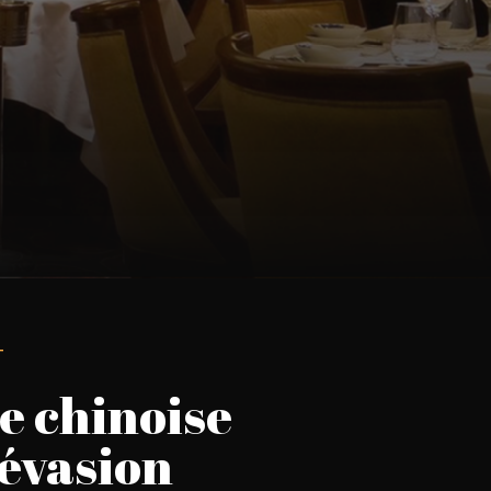
T
e chinoise
l’évasion