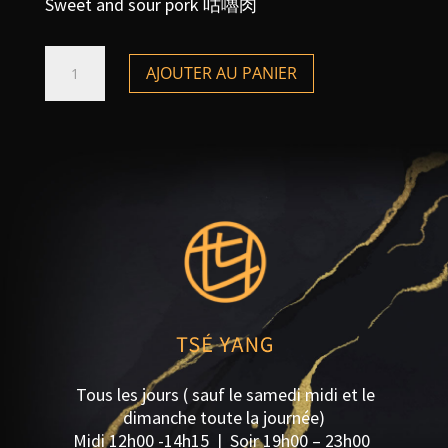
Sweet and sour pork 咕嚕肉
quantité
AJOUTER AU PANIER
de
Filet
de
porc
de
l’ancienne
capitale
Tous les jours ( sauf le samedi midi et le
dimanche toute la journée)
Midi 12h00 -14h15 | S
oir 19h00 – 23h00