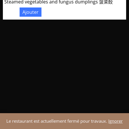
Steamed vegetables and fungus dumplings 菠菜餃
Ajouter
18,00
€
Le restaurant est actuellement fermé pour travaux.
Ignorer