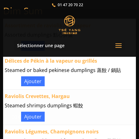
01 47 20 70 22
Dim Sum
Assortiment de raviolis à la vapeur
Assorted dumplings 點心拼盤
Sélectionner une page
Ajouter
19,00
€
Délices de Pékin à la vapeur ou grillés
Steamed or baked pekinese dumplings 蒸餃 / 鍋貼
Ajouter
18,00
€
Raviolis Crevettes, Hargau
Steamed shrimps dumplings 蝦餃
Ajouter
21,00
€
Raviolis Légumes, Champignons noirs