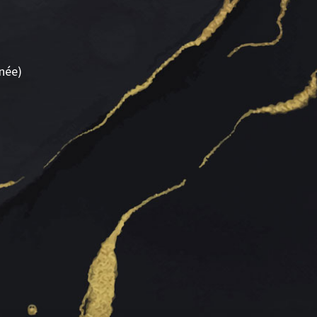
rnée)